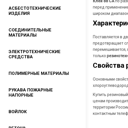
Клей 88 СА
по раз
перед применение
АСБЕСТОТЕХНИЧЕСКИЕ
ИЗДЕЛИЯ
широком диапазон
Характери
Асбест хризотиловый
СОЕДИНИТЕЛЬНЫЕ
МАТЕРИАЛЫ
Поставляется в д
Листовой паронит
предотвращает сл
Набивки сальниковые
перемешивается, п
Камлоки
ЭЛЕКТРОТЕХНИЧЕСКИЕ
только
резинотех
СРЕДСТВА
Картон асбестовый
Хомуты
Свойства 
Шнуры асбестовые
Ремонтное соединение «ЁЛОЧКА»
Изолента
ПОЛИМЕРНЫЕ МАТЕРИАЛЫ
Асбестовая ткань
Основными свойств
Текстолит
хлороуглеводород
Лента асбестовая
Фторопласт
РУКАВА ПОЖАРНЫЕ
Стеклотекстолит
Купить резиновый
НАПОРНЫЕ
Листы асбостальные
ФУМ лента
Картон прокладочный,
ценам производите
Прокладочный асбестовый картон
электроизоляционный
территории Росси
Капролон (полиамид)
ВОЙЛОК
КАП
контактным телеф
Трубки ТСЭФ