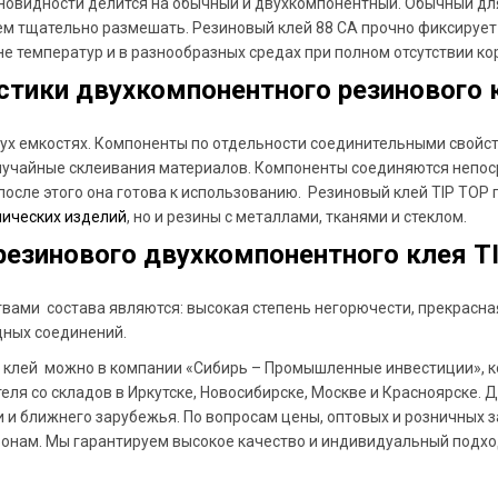
новидности делится на обычный и двухкомпонентный. Обычный дл
м тщательно размешать. Резиновый клей 88 СА прочно фиксирует 
е температур и в разнообразных средах при полном отсутствии к
стики двухкомпонентного резинового 
вух емкостях. Компоненты по отдельности соединительными свойст
учайные склеивания материалов. Компоненты соединяются непос
осле этого она готова к использованию. Резиновый клей TIP TOP п
нических изделий
, но и резины с металлами, тканями и стеклом.
резинового двухкомпонентного клея T
ами состава являются: высокая степень негорючести, прекрасная 
ных соединений.
 клей можно в компании «Сибирь – Промышленные инвестиции», к
ля со складов в Иркутске, Новосибирске, Москве и Красноярске. Д
и и ближнего зарубежья. По вопросам цены, оптовых и розничных 
онам. Мы гарантируем высокое качество и индивидуальный подход