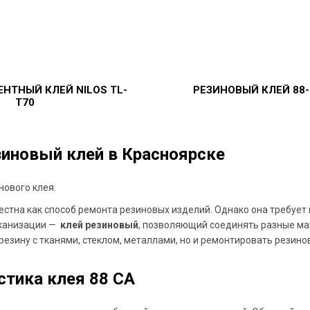
ЕНТНЫЙ
КЛЕЙ
NILOS
TL-
РЕЗИНОВЫЙ
КЛЕЙ
88
T70
зиновый клей в Красноярске
нового клея:
стна как способ ремонта резиновых изделий. Однако она требует 
лканизации —
клей резиновый
, позволяющий соединять разные ма
резину с тканями, стеклом, металлами, но и ремонтировать резин
стика клея 88 СА