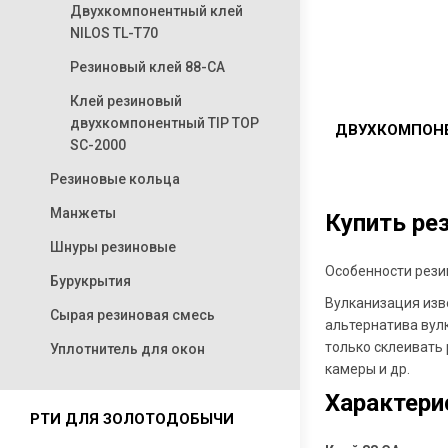
Двухкомпонентный клей
NILOS TL-T70
Резиновый клей 88-СА
Клей резиновый
двухкомпонентный TIP TOP
ДВУХКОМПОН
SC-2000
Резиновые кольца
Манжеты
Купить ре
Шнуры резиновые
Особенности рези
Бурукрытия
Вулканизация изве
Сырая резиновая смесь
альтернатива ву
только склеивать 
Уплотнитель для окон
камеры и др.
Характери
РТИ ДЛЯ ЗОЛОТОДОБЫЧИ