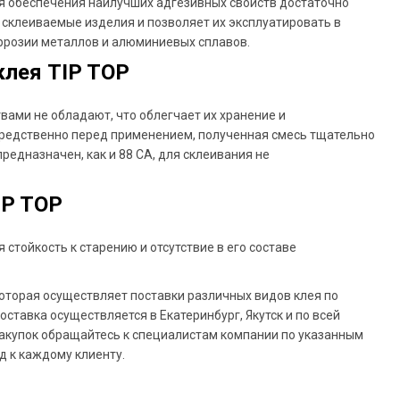
я обеспечения наилучших адгезивных свойств достаточно
склеиваемые изделия и позволяет их эксплуатировать в
оррозии металлов и алюминиевых сплавов.
клея TIP TOP
вами не обладают, что облегчает их хранение и
редственно перед применением, полученная смесь тщательно
редназначен, как и 88 СА, для склеивания не
IP TOP
стойкость к старению и отсутствие в его составе
оторая осуществляет поставки различных видов клея по
оставка осуществляется в Екатеринбург, Якутск и по всей
закупок обращайтесь к специалистам компании по указанным
 к каждому клиенту.